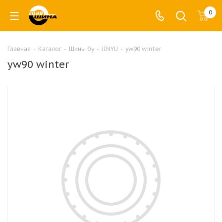
0
Главная
-
Каталог
-
Шины бу
-
JINYU
-
yw90 winter
yw90 winter