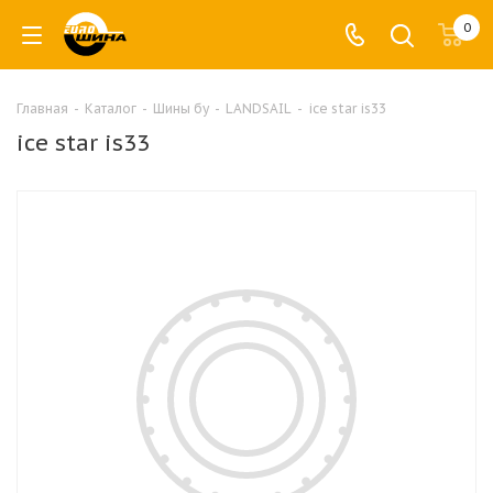
0
Главная
-
Каталог
-
Шины бу
-
LANDSAIL
-
ice star is33
ice star is33