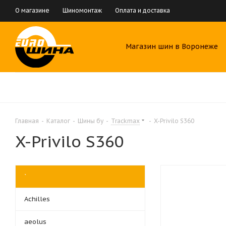
О магазине
Шиномонтаж
Оплата и доставка
Магазин шин в Воронеже
Главная
-
Каталог
-
Шины бу
-
Trackmax
-
X-Privilo S360
X-Privilo S360
`
Achilles
aeolus