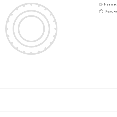
Нет в 
Реком