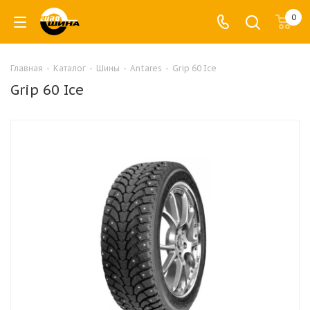
0
Главная
-
Каталог
-
Шины
-
Antares
-
Grip 60 Ice
Grip 60 Ice