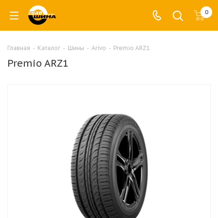
0
Главная
-
Каталог
-
Шины
-
Arivo
-
Premio ARZ1
Premio ARZ1