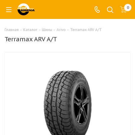
0
Главная
-
Каталог
-
Шины
-
Arivo
-
Terramax ARV A/T
Terramax ARV A/T