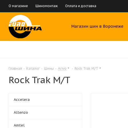
О магазине
Шиномонтаж
Оплата и доставка
Магазин шин в Воронеже
Главная
-
Каталог
-
Шины
-
Arivo
-
Rock Trak M/T
Rock Trak M/T
Accelera
Altenzo
Amtel