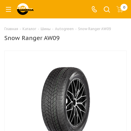
0
Главная
-
Каталог
-
Шины
-
Autogreen
-
Snow Ranger AW09
Snow Ranger AW09