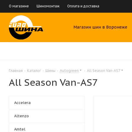
О магазине
Шиномонтаж
Оплата и доставка
Магазин шин в Воронеже
Главная
-
Каталог
-
Шины
-
Autogreen
-
All Season Van-AS7
All Season Van-AS7
Accelera
Altenzo
Amtel