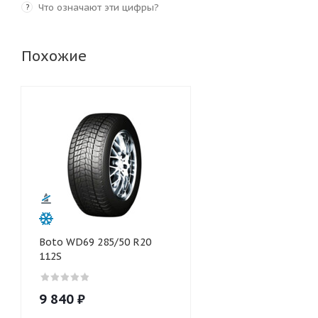
Что означают эти цифры?
?
Похожие
Boto WD69 285/50 R20
112S
9 840
₽