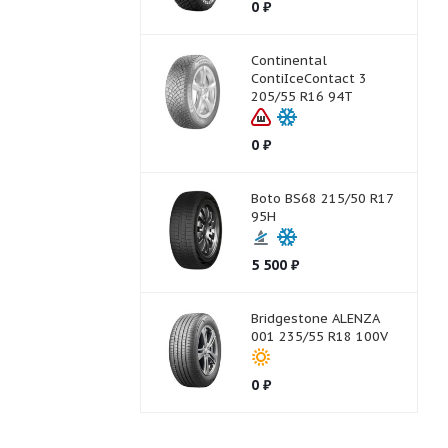
0
₽
Continental
ContiIceContact 3
205/55 R16 94T
0
₽
Boto BS68 215/50 R17
95H
5 500
₽
Bridgestone ALENZA
001 235/55 R18 100V
0
₽