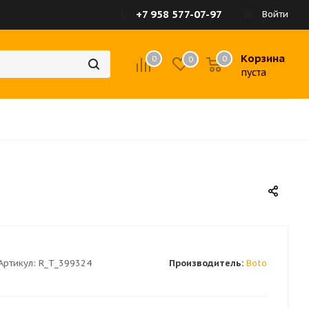
+7 958 577-07-97
Войти
Корзина
0
0
0
пуста
Артикул:
R_T_399324
Производитель:
Boto