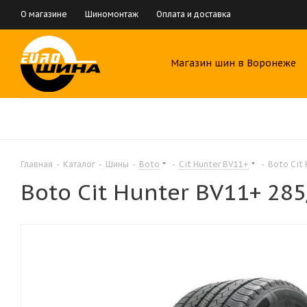
О магазине
Шиномонтаж
Оплата и доставка
Магазин шин в Воронеже
Главная
-
Каталог
-
Шины
-
Boto
-
Cit Hunter BV11+
-
Boto Cit 
Boto Cit Hunter BV11+ 28