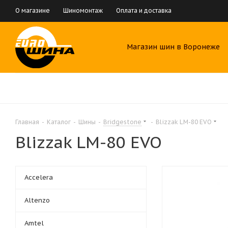
О магазине
Шиномонтаж
Оплата и доставка
Магазин шин в Воронеже
Главная
-
Каталог
-
Шины
-
Bridgestone
-
Blizzak LM-80 EVO
Blizzak LM-80 EVO
Accelera
Altenzo
Amtel