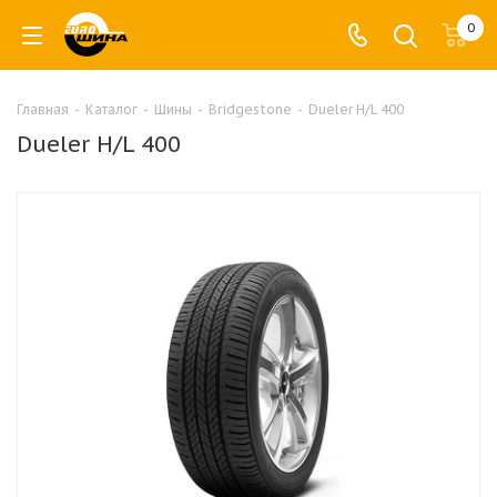
0
Главная
-
Каталог
-
Шины
-
Bridgestone
-
Dueler H/L 400
Dueler H/L 400