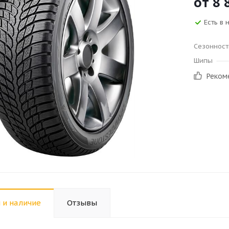
от
8 
Есть в 
Сезонност
Шипы
Реком
 и наличие
Отзывы