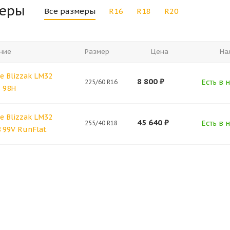
меры
Все размеры
R16
R18
R20
ние
Размер
Цена
На
e Blizzak LM32
8 800
₽
Есть в н
225/60 R16
6 98H
e Blizzak LM32
45 640
₽
Есть в н
255/40 R18
8 99V RunFlat