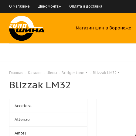
О магазине
Шиномонтаж
Оплата и доставка
Магазин шин в Воронеже
Главная
-
Каталог
-
Шины
-
Bridgestone
-
Blizzak LM32
Blizzak LM32
Accelera
Altenzo
Amtel