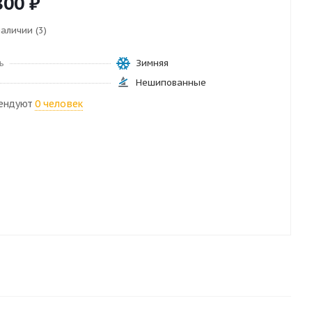
800
₽
наличии (3)
ь
Зимняя
Нешипованные
ендуют
0 человек