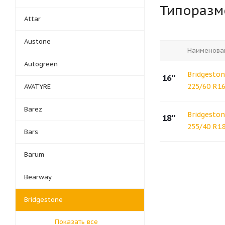
Типораз
Attar
Austone
Наименова
Autogreen
Bridgeston
16''
225/60 R1
AVATYRE
Barez
Bridgeston
18''
255/40 R1
Bars
Barum
Bearway
Bridgestone
Показать все