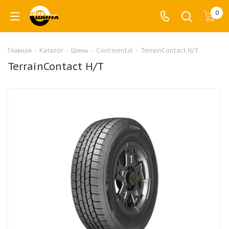
0
Главная
-
Каталог
-
Шины
-
Continental
-
TerrainContact H/T
TerrainContact H/T