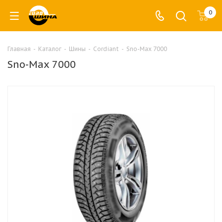
0
Главная
-
Каталог
-
Шины
-
Cordiant
-
Sno-Max 7000
Sno-Max 7000