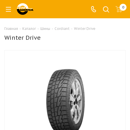
0
Главная
-
Каталог
-
Шины
-
Cordiant
-
Winter Drive
Winter Drive