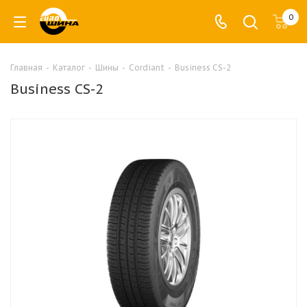
0
Главная
-
Каталог
-
Шины
-
Cordiant
-
Business СS-2
Business СS-2