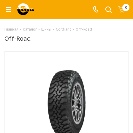
0
Главная
-
Каталог
-
Шины
-
Cordiant
-
Off-Road
Off-Road