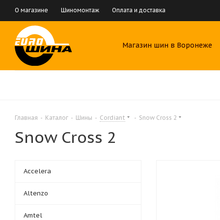
О магазине
Шиномонтаж
Оплата и доставка
Магазин шин в Воронеже
Главная
-
Каталог
-
Шины
-
Cordiant
-
Snow Cross 2
Snow Cross 2
Accelera
Altenzo
Amtel