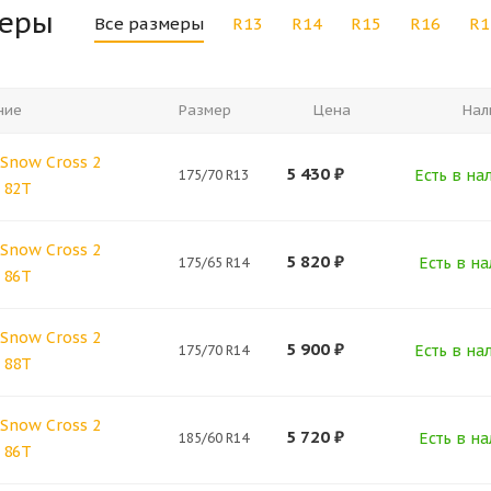
меры
Все размеры
R13
R14
R15
R16
R1
ние
Размер
Цена
Нал
Snow Cross 2
5 430
₽
Есть в на
175/70 R13
 82T
Snow Cross 2
5 820
₽
Есть в на
175/65 R14
 86T
Snow Cross 2
5 900
₽
Есть в на
175/70 R14
 88T
Snow Cross 2
5 720
₽
Есть в на
185/60 R14
 86T