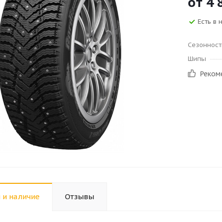
от
4 
Есть в 
Сезонност
Шипы
Реком
 и наличие
Отзывы