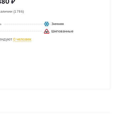
880
₽
наличии (1786)
ь
Зимняя
Шипованные
ендуют
0 человек