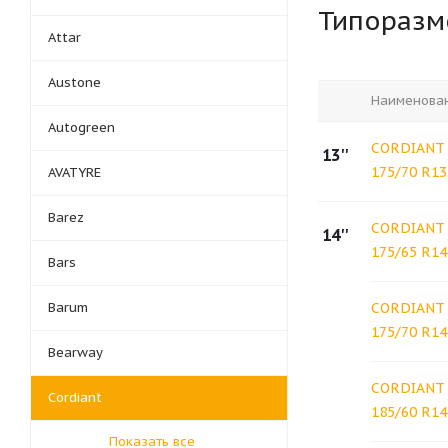
Типораз
Attar
Austone
Наименова
Autogreen
CORDIANT 
13''
175/70 R13
AVATYRE
Barez
CORDIANT 
14''
175/65 R14
Bars
Barum
CORDIANT 
175/70 R14
Bearway
CORDIANT 
Cordiant
185/60 R14
Показать все