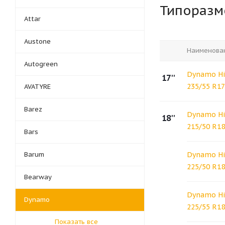
Типораз
Attar
Austone
Наименова
Autogreen
Dynamo Hi
17''
235/55 R1
AVATYRE
Barez
Dynamo Hi
18''
215/50 R1
Bars
Barum
Dynamo Hi
225/50 R18
Bearway
Dynamo Hi
Dynamo
225/55 R1
Показать все