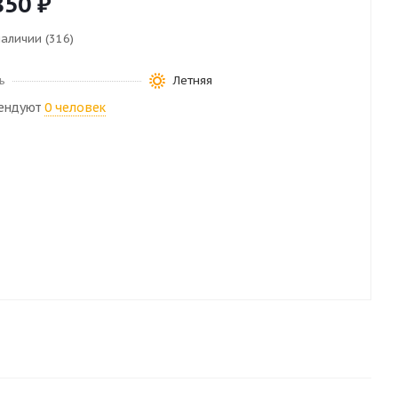
850
₽
наличии (316)
ь
Летняя
ендуют
0 человек