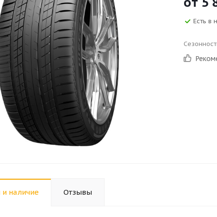
от
5 
Есть в 
Сезонност
Реком
 и наличие
Отзывы