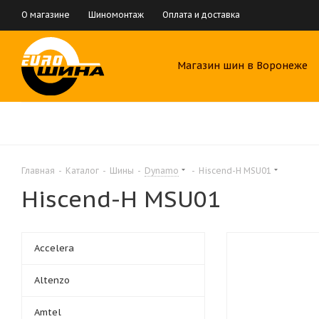
О магазине
Шиномонтаж
Оплата и доставка
Магазин шин в Воронеже
Главная
-
Каталог
-
Шины
-
Dynamo
-
Hiscend-H MSU01
Hiscend-H MSU01
Accelera
Altenzo
Amtel