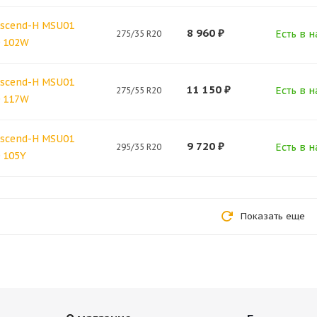
scend-H MSU01
8 960
₽
Есть в н
275/35 R20
0 102W
scend-H MSU01
11 150
₽
Есть в н
275/55 R20
0 117W
scend-H MSU01
9 720
₽
Есть в н
295/35 R20
 105Y
Показать еще