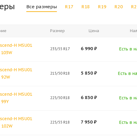
меры
Все размеры
R17
R18
R19
R20
R2
ние
Размер
Цена
На
scend-H MSU01
6 990
₽
Есть в н
235/55 R17
7 103W
scend-H MSU01
5 850
₽
Есть в н
215/50 R18
8 92W
scend-H MSU01
6 830
₽
Есть в н
225/50 R18
 99Y
scend-H MSU01
7 950
₽
Есть в н
225/55 R18
8 102W