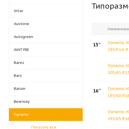
Типораз
Attar
Austone
Наименова
Autogreen
Dynamo H
15''
195/Full 
AVATYRE
Barez
Dynamo H
205/65 R1
Bars
Barum
Dynamo H
16''
195/60 R1
Bearway
Dynamo H
Dynamo
195/65 R1
Показать все