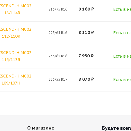
ISCEND-H MC02
8 160
₽
Есть в н
215/75 R16
6 116/114R
ISCEND-H MC02
8 110
₽
Есть в н
225/65 R16
6 112/110R
ISCEND-H MC02
7 930
₽
Есть в н
235/65 R16
6 115/113R
ISCEND-H MC02
8 070
₽
Есть в н
225/55 R17
7 109/107H
О магазине
Будьте всег