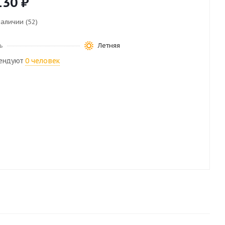
130
₽
наличии (52)
ь
Летняя
ендуют
0 человек