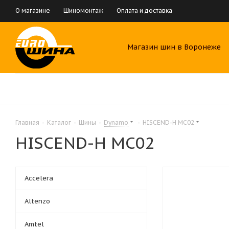
О магазине
Шиномонтаж
Оплата и доставка
Магазин шин в Воронеже
Главная
-
Каталог
-
Шины
-
Dynamo
-
HISCEND-H MC02
HISCEND-H MC02
Accelera
Altenzo
Amtel