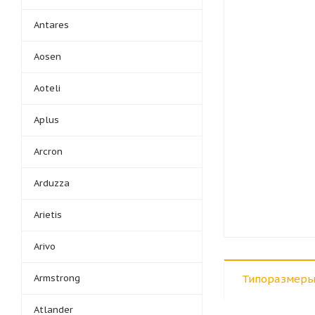
Antares
Aosen
Aoteli
Aplus
Arcron
Arduzza
Arietis
Arivo
Armstrong
Типоразмеры
Atlander