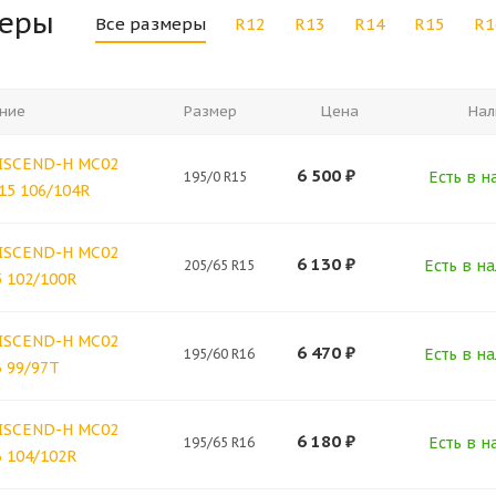
меры
Все размеры
R12
R13
R14
R15
R1
ние
Размер
Цена
Нал
ISCEND-H MC02
6 500
₽
Есть в н
195/0 R15
R15 106/104R
ISCEND-H MC02
6 130
₽
Есть в на
205/65 R15
5 102/100R
ISCEND-H MC02
6 470
₽
Есть в на
195/60 R16
6 99/97T
ISCEND-H MC02
6 180
₽
Есть в н
195/65 R16
6 104/102R