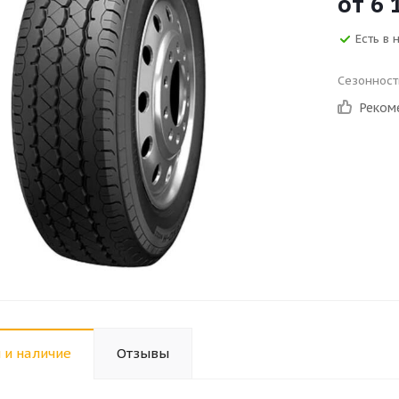
от
6 
Есть в 
Сезонност
Реком
 и наличие
Отзывы