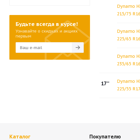
Dynamo H
215/75 R1
Будьте всегда в курсе!
Узнавайте о скидках и акциях
Dynamo H
первым
225/65 R1
Dynamo H
235/65 R1
Dynamo H
17''
225/55 R1
Каталог
Покупателю