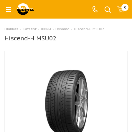
0
Главная
-
Каталог
-
Шины
-
Dynamo
-
Hiscend-H MSU02
Hiscend-H MSU02