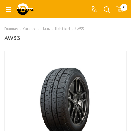
0
Главная
-
Каталог
-
Шины
-
Habilied
-
AW33
AW33