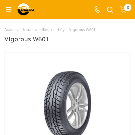
0
Главная
-
Каталог
-
Шины
-
Hifly
-
Vigorous W601
Vigorous W601