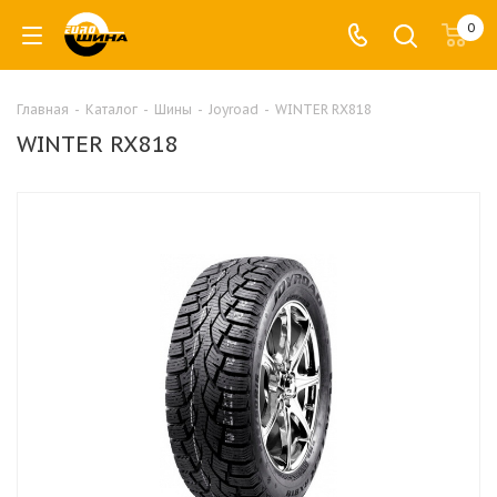
0
Главная
-
Каталог
-
Шины
-
Joyroad
-
WINTER RX818
WINTER RX818