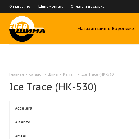
О магазине
Шиномонтаж
Оплата и доставка
Магазин шин в Воронеже
Главная
-
Каталог
-
Шины
-
Кама
-
Ice Trace (НК-530)
Ice Trace (НК-530)
Accelera
Altenzo
Amtel