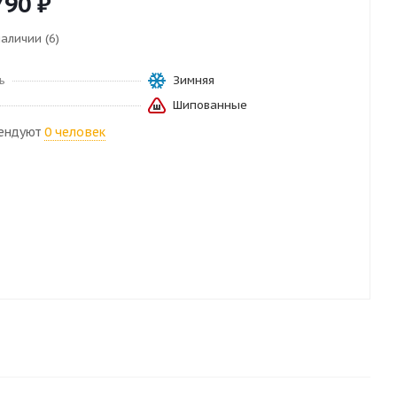
790
₽
наличии (6)
ь
Зимняя
Шипованные
ендуют
0 человек