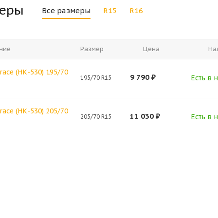
меры
Все размеры
R15
R16
ние
Размер
Цена
На
race (НК-530) 195/70
9 790
₽
Есть в н
195/70 R15
race (НК-530) 205/70
11 030
₽
Есть в н
205/70 R15