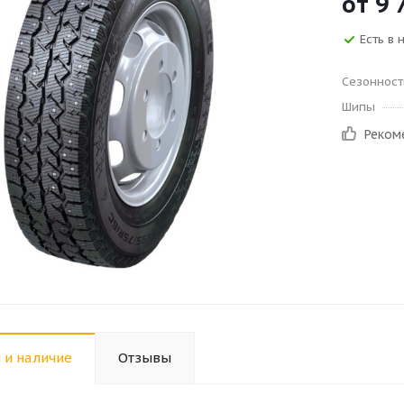
от
9 
Есть в 
Сезонност
Шипы
Реком
 и наличие
Отзывы