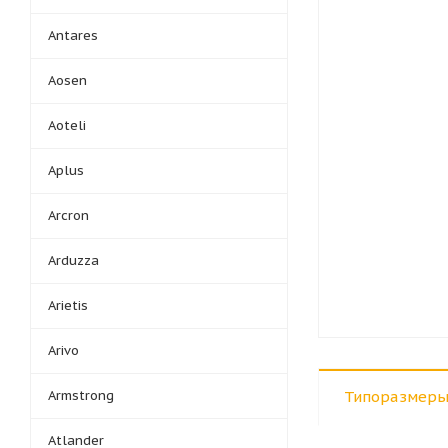
Antares
Aosen
Aoteli
Aplus
Arcron
Arduzza
Arietis
Arivo
Armstrong
Типоразмеры
Atlander