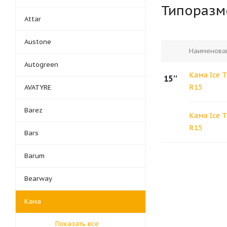
Типораз
Attar
Austone
Наименова
Autogreen
Кама Ice T
15''
R15
AVATYRE
Barez
Кама Ice T
R15
Bars
Barum
Bearway
Кама
Показать все