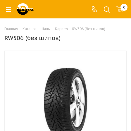
0
Главная
-
Каталог
-
Шины
-
Kapsen
-
RW506 (без шипов)
RW506 (без шипов)