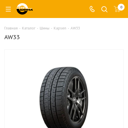
0
Главная
-
Каталог
-
Шины
-
Kapsen
-
AW33
AW33