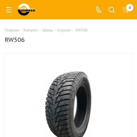
0
Главная
-
Каталог
-
Шины
-
Kapsen
-
RW506
RW506