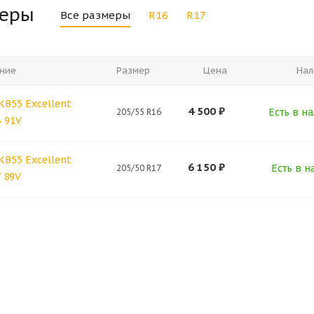
меры
Все размеры
R16
R17
ние
Размер
Цена
Нал
 КВ55 Excellent
4 500
₽
Есть в на
205/55 R16
6 91V
 КВ55 Excellent
6 150
₽
Есть в н
205/50 R17
7 89V