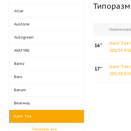
Типораз
Attar
Austone
Наименова
Autogreen
Kavir Tire
16''
205/55 R1
AVATYRE
Barez
Kavir Tire
17''
205/50 R1
Bars
Barum
Bearway
Kavir Tire
Показать все