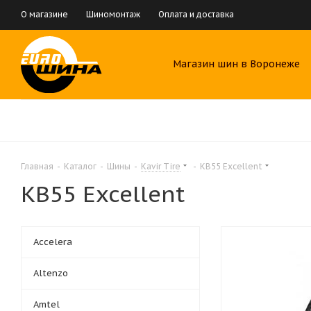
О магазине
Шиномонтаж
Оплата и доставка
Магазин шин в Воронеже
Главная
-
Каталог
-
Шины
-
Kavir Tire
-
КВ55 Excellent
КВ55 Excellent
Accelera
Altenzo
Amtel