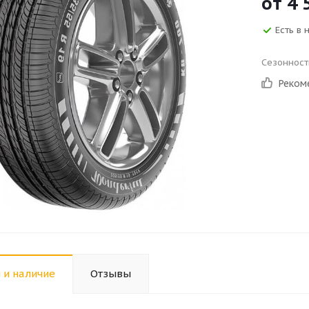
от
4 
Есть в 
Сезонност
Реком
 и наличие
Отзывы