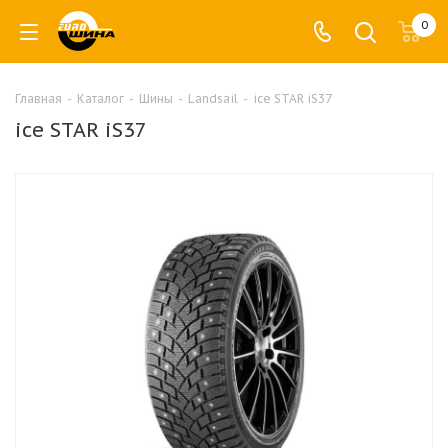
0
Главная
-
Каталог
-
Шины
-
Landsail
-
ice STAR iS37
ice STAR iS37