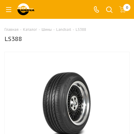
0
Главная
-
Каталог
-
Шины
-
Landsail
-
LS388
LS388