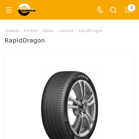
0
Главная
-
Каталог
-
Шины
-
Landsail
-
RapidDragon
RapidDragon