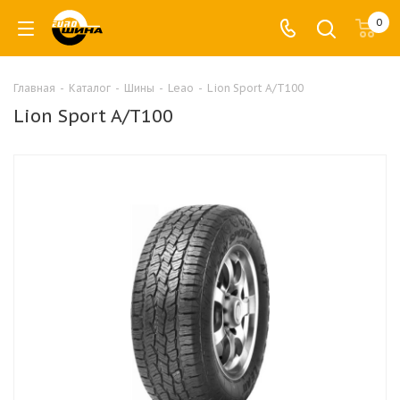
0
Главная
-
Каталог
-
Шины
-
Leao
-
Lion Sport A/T100
Lion Sport A/T100