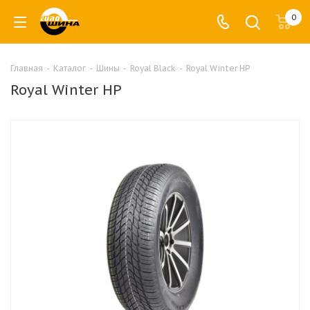
0
Главная
-
Каталог
-
Шины
-
Royal Black
-
Royal Winter HP
Royal Winter HP