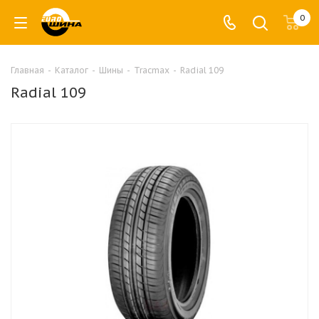
0
Главная
-
Каталог
-
Шины
-
Tracmax
-
Radial 109
Radial 109