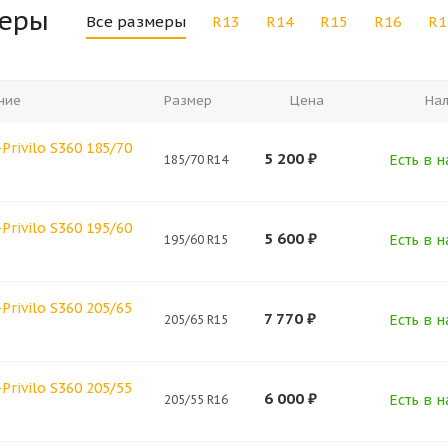
меры
Все размеры
R13
R14
R15
R16
R1
ние
Размер
Цена
На
Privilo S360 185/70
5 200
₽
Есть в н
185/70 R14
Privilo S360 195/60
5 600
₽
Есть в н
195/60 R15
Privilo S360 205/65
7 770
₽
Есть в н
205/65 R15
Privilo S360 205/55
6 000
₽
Есть в н
205/55 R16