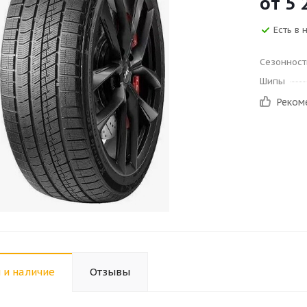
от
5 
Есть в 
Сезонност
Шипы
Реком
 и наличие
Отзывы