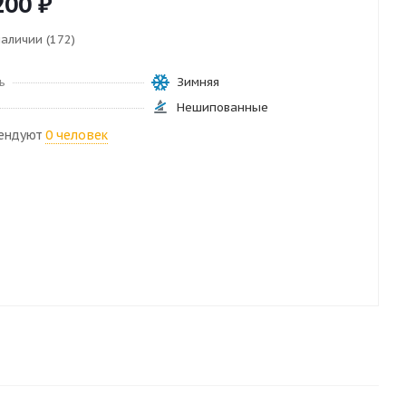
200
₽
наличии (172)
ь
Зимняя
Нешипованные
ендуют
0 человек