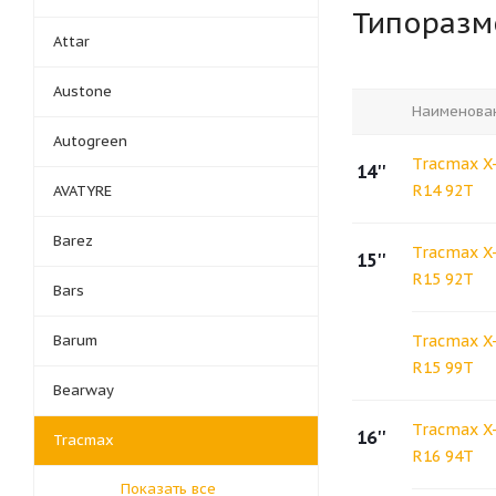
Типораз
Attar
Austone
Наименова
Autogreen
Tracmax X-
14''
R14 92T
AVATYRE
Barez
Tracmax X-
15''
R15 92T
Bars
Barum
Tracmax X-
R15 99T
Bearway
Tracmax X-
16''
Tracmax
R16 94T
Показать все