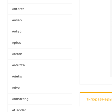
Antares
Aosen
Aoteli
Aplus
Arcron
Arduzza
Arietis
Arivo
Armstrong
Типоразмеры
Atlander