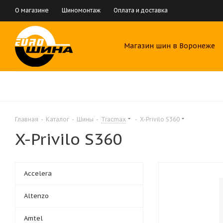
О магазине
Шиномонтаж
Оплата и доставка
Магазин шин в Воронеже
Главная
-
Каталог
-
Шины
-
Tracmax
-
X-Privilo S360
X-Privilo S360
Accelera
Altenzo
Amtel