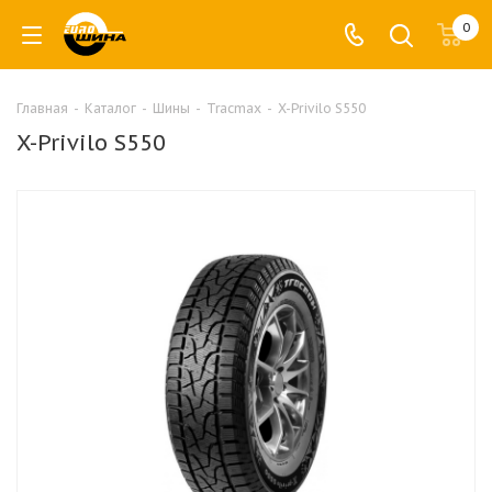
0
Главная
-
Каталог
-
Шины
-
Tracmax
-
X-Privilo S550
X-Privilo S550