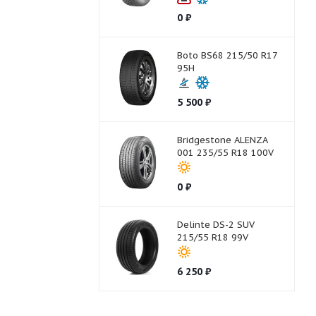
0
₽
Boto BS68 215/50 R17
95H
5 500
₽
Bridgestone ALENZA
001 235/55 R18 100V
0
₽
Delinte DS-2 SUV
215/55 R18 99V
6 250
₽