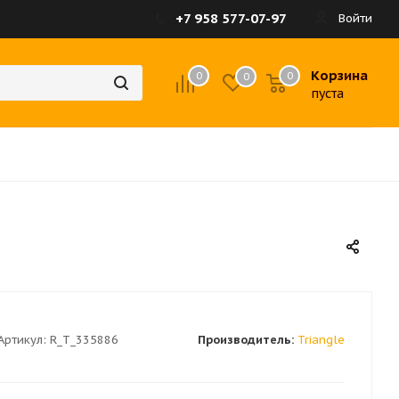
+7 958 577-07-97
Войти
Корзина
0
0
0
пуста
Артикул:
R_T_335886
Производитель:
Triangle