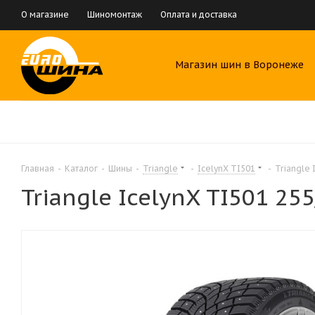
О магазине
Шиномонтаж
Оплата и доставка
Магазин шин в Воронеже
Главная
-
Каталог
-
Шины
-
Triangle
-
IcelynX TI501
-
Triangle 
Triangle IcelynX TI501 25