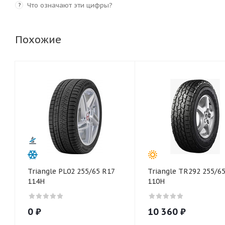
Что означают эти цифры?
?
Похожие
Triangle PL02 255/65 R17
Triangle TR292 255/6
114H
110H
0
₽
10 360
₽