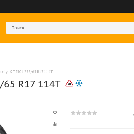
IcelynX TI501 255/65 R17 114T
5/65 R17 114T