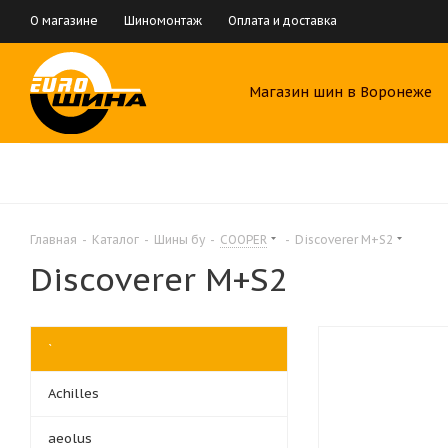
О магазине
Шиномонтаж
Оплата и доставка
Магазин шин в Воронеже
Главная
-
Каталог
-
Шины бу
-
COOPER
-
Discoverer M+S2
Discoverer M+S2
`
Achilles
aeolus