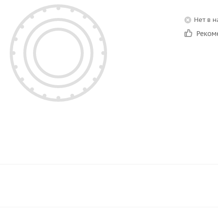
Нет в 
Реком