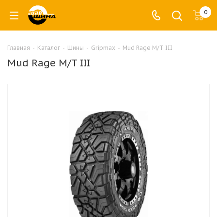
0
Главная
-
Каталог
-
Шины
-
Gripmax
-
Mud Rage M/T III
Mud Rage M/T III