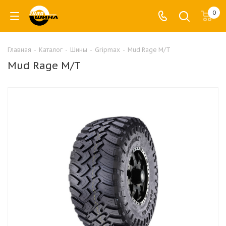
0
Главная
-
Каталог
-
Шины
-
Gripmax
-
Mud Rage M/T
Mud Rage M/T