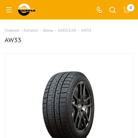
0
Главная
-
Каталог
-
Шины
-
HABILEAD
-
AW33
AW33