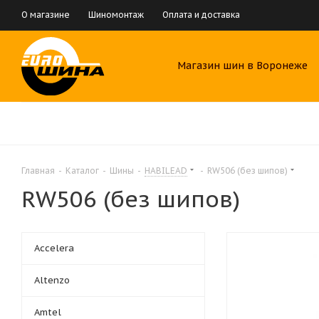
О магазине
Шиномонтаж
Оплата и доставка
Магазин шин в Воронеже
Главная
-
Каталог
-
Шины
-
HABILEAD
-
RW506 (без шипов)
RW506 (без шипов)
Accelera
Altenzo
Amtel