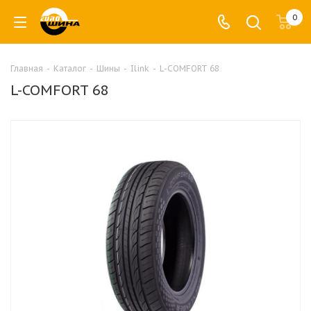
0
Главная
-
Каталог
-
Шины
-
Ilink
-
L-COMFORT 68
L-COMFORT 68