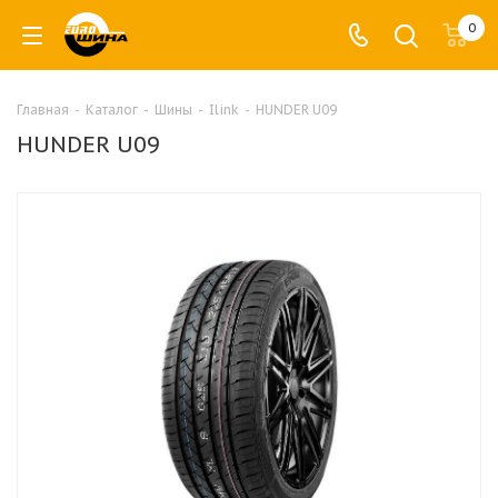
0
Главная
-
Каталог
-
Шины
-
Ilink
-
HUNDER U09
HUNDER U09