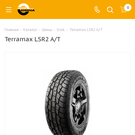
0
Главная
-
Каталог
-
Шины
-
Ilink
-
Terramax LSR2 A/T
Terramax LSR2 A/T