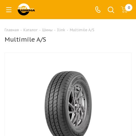
0
Главная
-
Каталог
-
Шины
-
Ilink
-
Multimile A/S
Multimile A/S