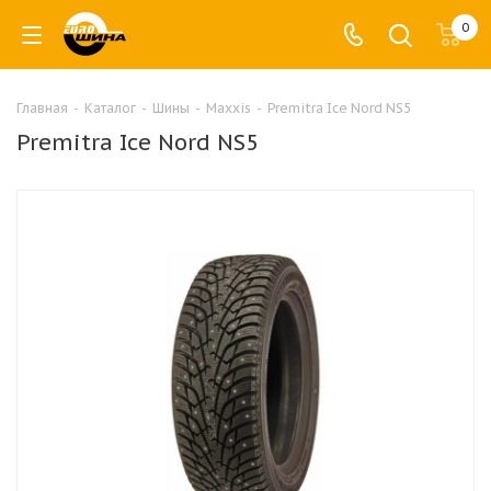
0
Главная
-
Каталог
-
Шины
-
Maxxis
-
Premitra Ice Nord NS5
Premitra Ice Nord NS5