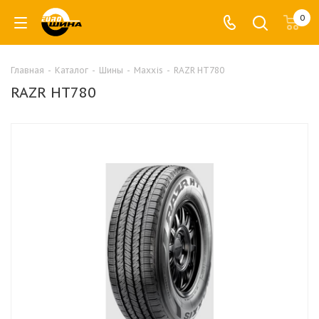
0
Главная
-
Каталог
-
Шины
-
Maxxis
-
RAZR HT780
RAZR HT780